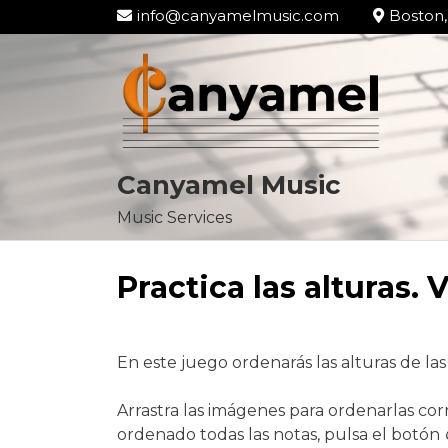
info@canyamelmusic.com
Boston,
Canyamel Music
Music Services
Skip
to
Practica las alturas. 
content
En este juego ordenarás las alturas de la
Arrastra las imágenes para ordenarlas co
ordenado todas las notas, pulsa el botón