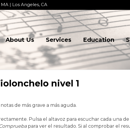
 MA | Los Angeles, CA
About Us
Services
Education
S
Violonchelo nivel 1
s notas de más grave a más aguda.
rrectamente. Pulsa el altavoz para escuchar cada una de 
Comprueba
para ver el resultado. Si al comprobar el res