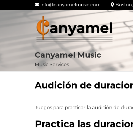
info@canyamelmusic.com
Boston,
Canyamel Music
Music Services
Skip
to
Audición de duracio
content
Juegos para practicar la audición de dura
Practica las duraci