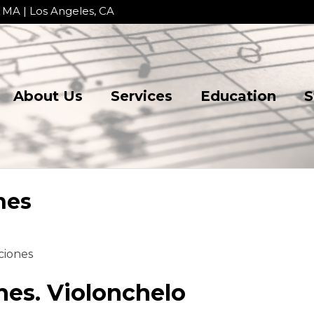
 MA | Los Angeles, CA
About Us
Services
Education
S
nes
ciones
ones. Violonchelo